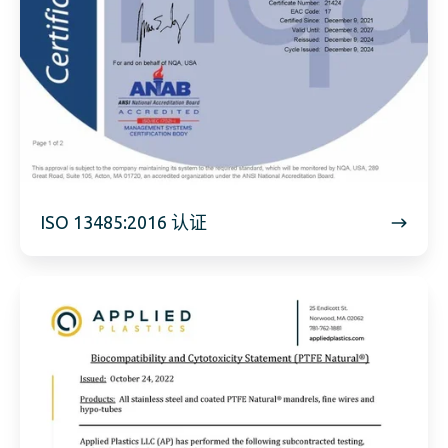
ISO 13485:2016 认证
聚
四
氟
乙
烯
天
然
生
物