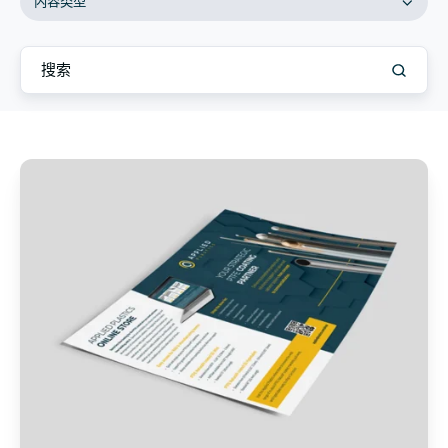
内容类型
了
解
PTFE
Natural®
的
与
众
不
同
之
处
-
English