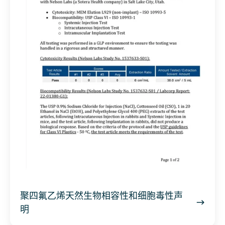
相
容
性
和
细
胞
毒
性
声
明
聚四氟乙烯天然生物相容性和细胞毒性声
明