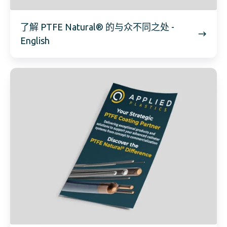
了解 PTFE Natural® 的与众不同之处 -
English
了
解
PTFE
Natural®
的
与
众
不
同
之
处
-
德
语