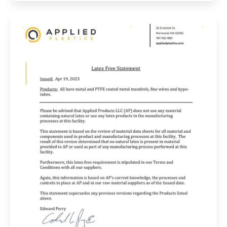
乳
胶
声
明