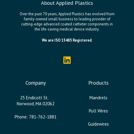
About Applied Plastics
Over the past 70 years, Applied Plastics has evolved from
family-owned small business to leading provider of
cutting-edge advanced coated catheter components in
the life-saving medical device industry.
We are ISO 13485 Registered.
Company
Products
25 Endicott St.
Mandrels
Norwood, MA 02062
Pull Wires
Phone: 781-762-1881
Guidewires