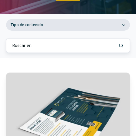
Tipo de contenido
DESCUBRA
LA
DIFERENCIA
DE
PTFE
Natural®
-
Español