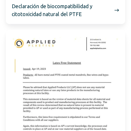
Declaración de biocompatibilidad y
citotoxicidad natural del PTFE
Declaración
sobre
el
látex