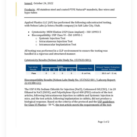
natural
del
PTFE