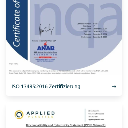
ISO 13485:2016 Zertifizierung
PTFE
-
Erklärung
zur
natürlichen