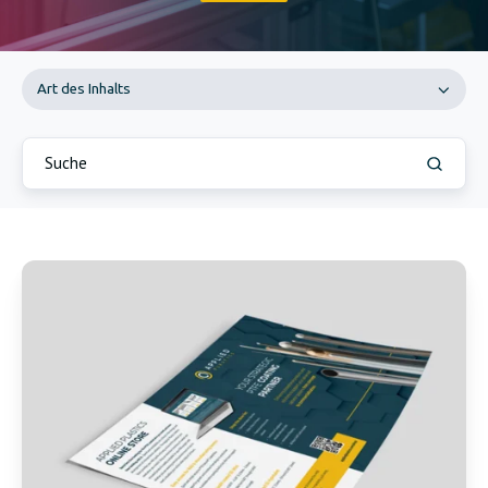
Art des Inhalts
Entdecken
Sie
den
Unterschied
von
PTFE
Natural®
-
Englisch