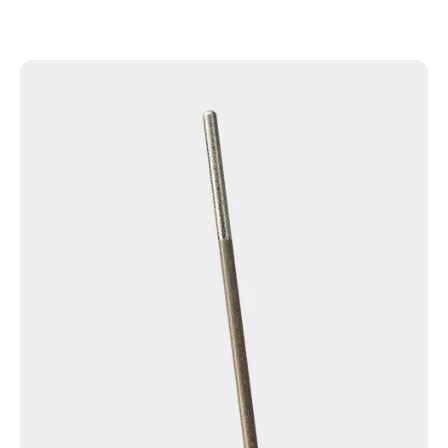
按
寸
小，
客
涂
户
层
规
附
格
着
切
力
割
强，
耐
用
性
理
想，
可
满
足
拉
线
性
能
要
求。