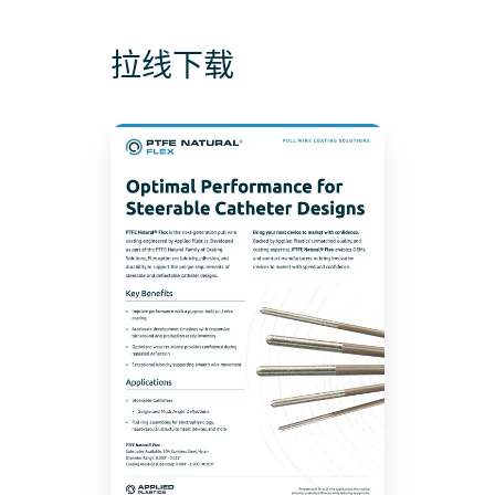
力：
建
片"
至
0.006
终
1.500
英
端
拉线下载
英
寸
点
寸
至
0.020
PTFE
英
Natural®
寸
Flex®
销
售
单