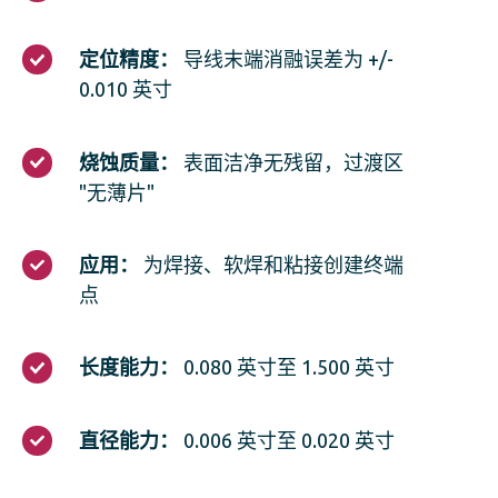
蚀
过
程：
定
定位精度：
导线末端消融误差为 +/-
自
位
0.010 英寸
动
精
C02
度：
激
导
烧
光
烧蚀质量：
表面洁净无残留，过渡区
线
蚀
器
末
"无薄片"
质
端
量：
消
表
融
应
应用：
为焊接、软焊和粘接创建终端
面
误
用：
洁
点
差
为
净
为
焊
无
+/-
接、
残
长
0.010
长度能力：
0.080 英寸至 1.500 英寸
软
留，
度
英
焊
过
能
寸
和
渡
力：
直
粘
直径能力：
0.006 英寸至 0.020 英寸
区
0.080
径
接
"无
英
能
创
薄
寸