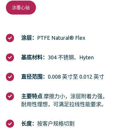
涂覆心轴
涂
涂层：
PTFE Natural® Flex
层：
PTFE
Natural®
基
基底材料：
304 不锈钢、Hyten
Flex
底
材
料：
直
直径范围：
0.008 英寸至 0.012 英寸
304
径
不
范
锈
围：
主
主要特点
摩擦力小，涂层附着力强，
钢、
0.008
要
Hyten
耐用性理想，可满足拉线性能要求。
英
特
寸
点
至
摩
长
0.012
长度：
按客户规格切割
擦
度：
英
力