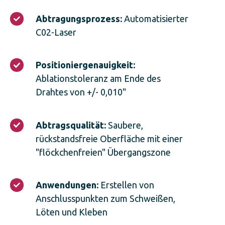
Abtragungsprozess:
Abtragungsprozess:
Automatisierter
Automatisierter
C02-Laser
C02-
Laser
Positioniergenauigkeit:
Positioniergenauigkeit:
Ablationstoleranz
Ablationstoleranz am Ende des
am
Drahtes von +/- 0,010"
Ende
des
Drahtes
Abtragsqualität:
von
Abtragsqualität:
Saubere,
Saubere,
+/-
rückstandsfreie Oberfläche mit einer
rückstandsfreie
0,010"
"flöckchenfreien" Übergangszone
Oberfläche
mit
einer
Anwendungen:
"flöckchenfreien"
Anwendungen:
Erstellen von
Erstellen
Übergangszone
Anschlusspunkten zum Schweißen,
von
Löten und Kleben
Anschlusspunkten
zum