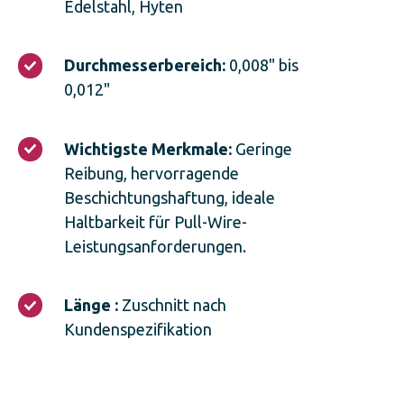
Edelstahl, Hyten
Substrats:
304
Edelstahl,
Durchmesserbereich:
Durchmesserbereich:
0,008" bis
Hyten
0,008"
0,012"
bis
0,012"
Wichtigste
Wichtigste Merkmale:
Geringe
Merkmale:
Reibung, hervorragende
Geringe
Beschichtungshaftung, ideale
Reibung,
hervorragende
Haltbarkeit für Pull-Wire-
Beschichtungshaftung,
Leistungsanforderungen.
ideale
Haltbarkeit
für
Länge
Länge :
Zuschnitt nach
Pull-
:
Wire-
Kundenspezifikation
Zuschnitt
Leistungsanforderungen.
nach
Kundenspezifikation