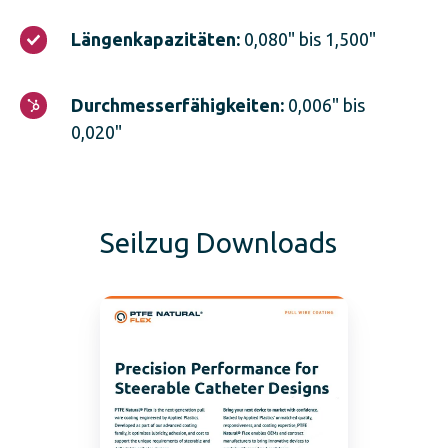
Schweißen,
Längenkapazitäten:
Löten
Längenkapazitäten:
0,080" bis 1,500"
0,080"
und
bis
Kleben
1,500"
Durchmesserfähigkeiten:
Durchmesserfähigkeiten:
0,006" bis
0,006"
0,020"
bis
0,020"
Seilzug Downloads