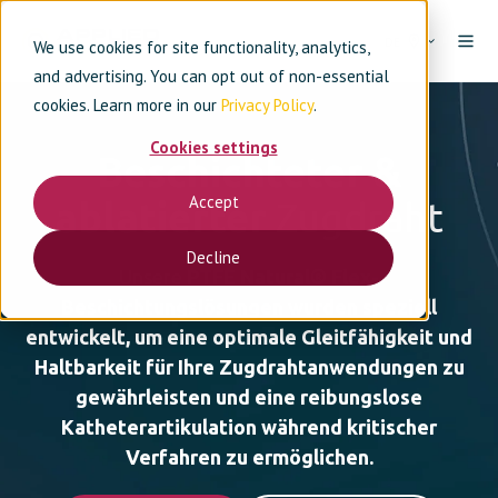
DE
We use cookies for site functionality, analytics,
and advertising. You can opt out of non-essential
cookies. Learn more in our
Privacy Policy
.
Cookies settings
Beschichteter &
Accept
ablatierter
Zugdraht
Decline
Unsere
PTFE Natural® Flex-
Beschichtungslösungen wurden speziell
entwickelt, um eine optimale Gleitfähigkeit und
Haltbarkeit für Ihre Zugdrahtanwendungen zu
gewährleisten und eine reibungslose
Katheterartikulation während kritischer
Verfahren zu ermöglichen.