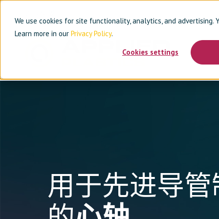
ZH-CN
We use cookies for site functionality, analytics, and advertising.
Learn more in our
Privacy Policy
.
Cookies settings
用于先进导管
的
心轴