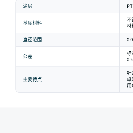
PT
涂层
不
基底材料
材
0.
直径范围
标准
公差
0.
针
卓
主要特点
用