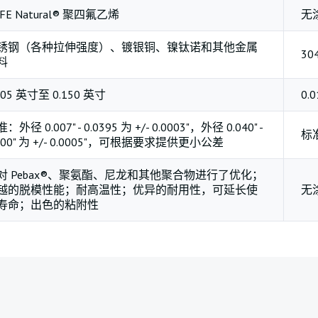
FE Natural® 聚四氟乙烯
无
锈钢（各种拉伸强度）、镀银铜、镍钛诺和其他金属
30
料
005 英寸至 0.150 英寸
0.
：外径 0.007" - 0.0395 为 +/- 0.0003"，外径 0.040" -
标准
500" 为 +/- 0.0005"，可根据要求提供更小公差
对 Pebax®、聚氨酯、尼龙和其他聚合物进行了优化；
越的脱模性能；耐高温性；优异的耐用性，可延长使
无
寿命；出色的粘附性