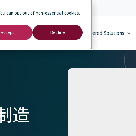
 You can opt out of non-essential cookies.
Accept
Decline
Coated Components
Engineered Solutions
制造